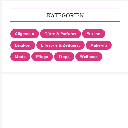
KATEGORIEN
Allgemein
Düfte & Parfums
Für Ihn
Lexikon
Lifestyle & Zeitgeist
Make-up
Mode
Pflege
Tipps
Wellness