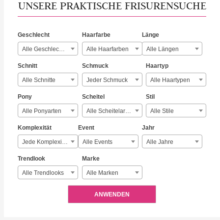
UNSERE PRAKTISCHE FRISURENSUCHE
Geschlecht
Haarfarbe
Länge
Alle Geschlechter
Alle Haarfarben
Alle Längen
Schnitt
Schmuck
Haartyp
Alle Schnitte
Jeder Schmuck
Alle Haartypen
Pony
Scheitel
Stil
Alle Ponyarten
Alle Scheitelarten
Alle Stile
Komplexität
Event
Jahr
Jede Komplexität
Alle Events
Alle Jahre
Trendlook
Marke
Alle Trendlooks
Alle Marken
ANWENDEN