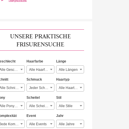
UNSERE PRAKTISCHE
FRISURENSUCHE
eschlecht
Haarfarbe
Länge
Alle Geschlechter
Alle Haarfarben
Alle Längen
chnitt
Schmuck
Haartyp
Alle Schnitte
Jeder Schmuck
Alle Haartypen
ony
Scheitel
Stil
Alle Ponyarten
Alle Scheitelarten
Alle Stile
omplexität
Event
Jahr
Jede Komplexität
Alle Events
Alle Jahre