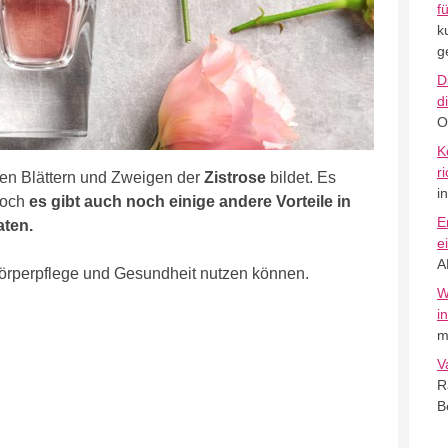
f
k
g
D
d
O
K
r
den Blättern und Zweigen der
Zistrose
bildet. Es
i
doch
es gibt auch noch einige andere Vorteile in
E
aten.
e
A
örperpflege und Gesundheit nutzen können.
W
i
m
V
R
B