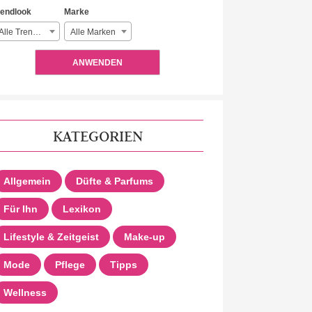
rendlook
Marke
Alle Trendlooks
Alle Marken
ANWENDEN
KATEGORIEN
Allgemein
Düfte & Parfums
Für Ihn
Lexikon
Lifestyle & Zeitgeist
Make-up
Mode
Pflege
Tipps
Wellness