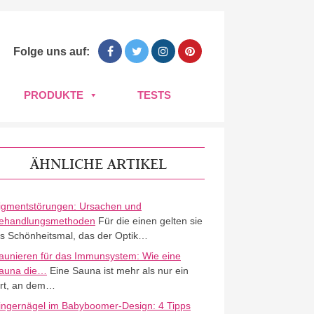
Folge uns auf:
PRODUKTE
TESTS
ÄHNLICHE ARTIKEL
igmentstörungen: Ursachen und
ehandlungsmethoden
Für die einen gelten sie
ls Schönheitsmal, das der Optik…
aunieren für das Immunsystem: Wie eine
auna die…
Eine Sauna ist mehr als nur ein
rt, an dem…
ingernägel im Babyboomer-Design: 4 Tipps