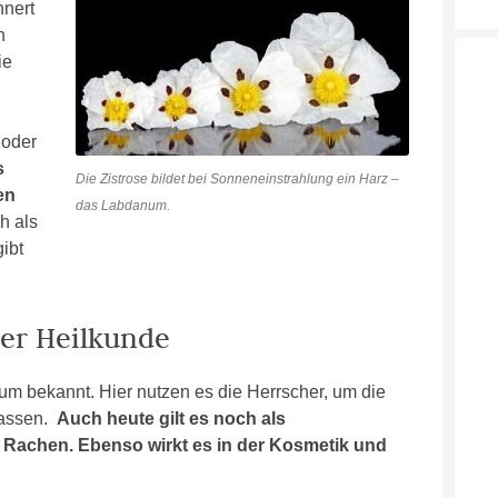
nnert
h
ie
 oder
s
Die Zistrose bildet bei Sonneneinstrahlung ein Harz –
en
das Labdanum.
h als
ibt
 der Heilkunde
m bekannt. Hier nutzen es die Herrscher, um die
lassen.
Auch heute gilt es noch als
d Rachen. Ebenso wirkt es in der Kosmetik und