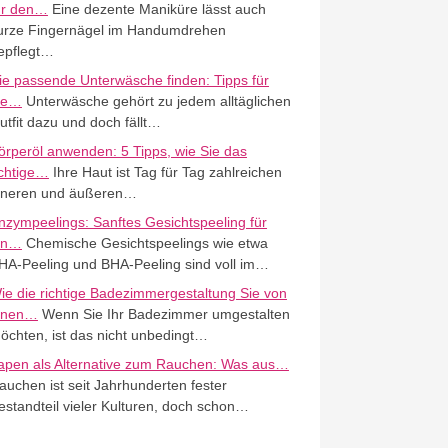
ür den…
Eine dezente Maniküre lässt auch
urze Fingernägel im Handumdrehen
epflegt…
ie passende Unterwäsche finden: Tipps für
ie…
Unterwäsche gehört zu jedem alltäglichen
utfit dazu und doch fällt…
örperöl anwenden: 5 Tipps, wie Sie das
ichtige…
Ihre Haut ist Tag für Tag zahlreichen
nneren und äußeren…
nzympeelings: Sanftes Gesichtspeeling für
in…
Chemische Gesichtspeelings wie etwa
HA-Peeling und BHA-Peeling sind voll im…
ie die richtige Badezimmergestaltung Sie von
nnen…
Wenn Sie Ihr Badezimmer umgestalten
öchten, ist das nicht unbedingt…
apen als Alternative zum Rauchen: Was aus…
auchen ist seit Jahrhunderten fester
estandteil vieler Kulturen, doch schon…