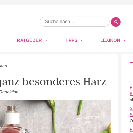
RATGEBER
TIPPS
LEXIKON
num
ganz besonderes Harz
P
 Redaktion
B
a
S
S
O
F