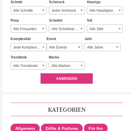
Schnitt
Schmuck
Haartyp
Alle Schnitte
Jeder Schmuck
Alle Haartypen
Pony
Scheitel
Stil
Alle Ponyarten
Alle Scheitelarten
Alle Stile
Komplexität
Event
Jahr
Jede Komplexität
Alle Events
Alle Jahre
Trendlook
Marke
Alle Trendlooks
Alle Marken
ANWENDEN
KATEGORIEN
Allgemein
Düfte & Parfums
Für Ihn