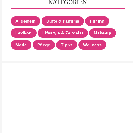
KATEGORIEN
Allgemein
Düfte & Parfums
Für Ihn
Lexikon
Lifestyle & Zeitgeist
Make-up
Mode
Pflege
Tipps
Wellness