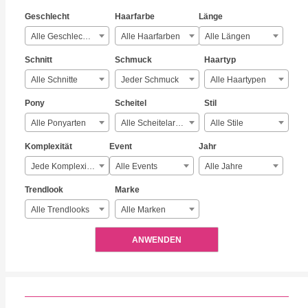
Geschlecht
Haarfarbe
Länge
Alle Geschlechter
Alle Haarfarben
Alle Längen
Schnitt
Schmuck
Haartyp
Alle Schnitte
Jeder Schmuck
Alle Haartypen
Pony
Scheitel
Stil
Alle Ponyarten
Alle Scheitelarten
Alle Stile
Komplexität
Event
Jahr
Jede Komplexität
Alle Events
Alle Jahre
Trendlook
Marke
Alle Trendlooks
Alle Marken
ANWENDEN