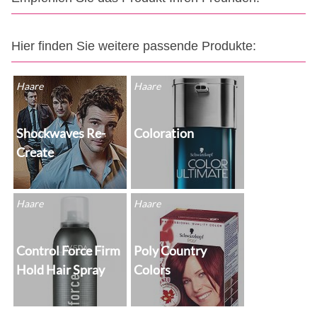
Hier finden Sie weitere passende Produkte:
Haare
Haare
Shockwaves Re-
Coloration
Create
Haare
Haare
Control Force Firm
Poly Country
Hold Hair Spray
Colors