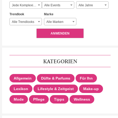
Jede Komplexität
Alle Events
Alle Jahre
Trendlook
Marke
Alle Trendlooks
Alle Marken
ANWENDEN
KATEGORIEN
Allgemein
Düfte & Parfums
Für Ihn
Lexikon
Lifestyle & Zeitgeist
Make-up
Mode
Pflege
Tipps
Wellness