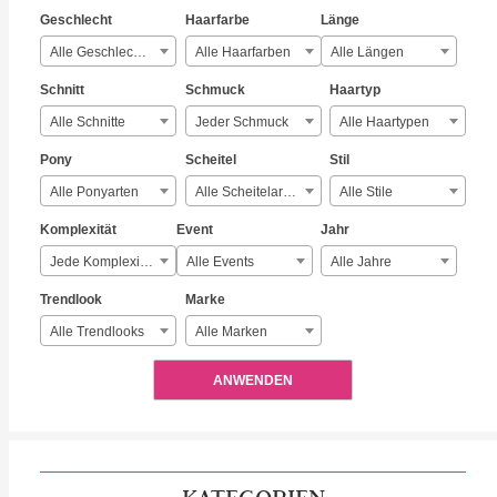
Geschlecht
Haarfarbe
Länge
Alle Geschlechter
Alle Haarfarben
Alle Längen
Schnitt
Schmuck
Haartyp
Alle Schnitte
Jeder Schmuck
Alle Haartypen
Pony
Scheitel
Stil
Alle Ponyarten
Alle Scheitelarten
Alle Stile
Komplexität
Event
Jahr
Jede Komplexität
Alle Events
Alle Jahre
Trendlook
Marke
Alle Trendlooks
Alle Marken
ANWENDEN