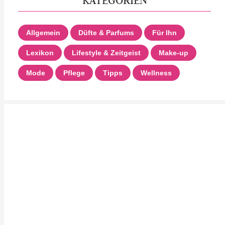
KATEGORIEN
Allgemein
Düfte & Parfums
Für Ihn
Lexikon
Lifestyle & Zeitgeist
Make-up
Mode
Pflege
Tipps
Wellness