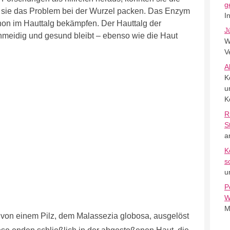
g
 sie das Problem bei der Wurzel packen. Das Enzym
I
hon im Hauttalg bekämpfen. Der Hauttalg der
J
hmeidig und gesund bleibt – ebenso wie die Haut
W
V
A
K
u
K
R
S
a
K
s
u
P
W
M
 von einem Pilz, dem Malassezia globosa, ausgelöst