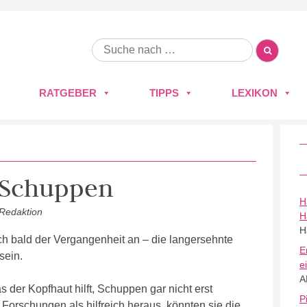
RATGEBER
TIPPS
LEXIKON
 Schuppen
H
 Redaktion
H
H
ich bald der Vergangenheit an – die langersehnte
E
sein.
e
A
s der Kopfhaut hilft, Schuppen gar nicht erst
P
 Forschungen als hilfreich heraus, könnten sie die