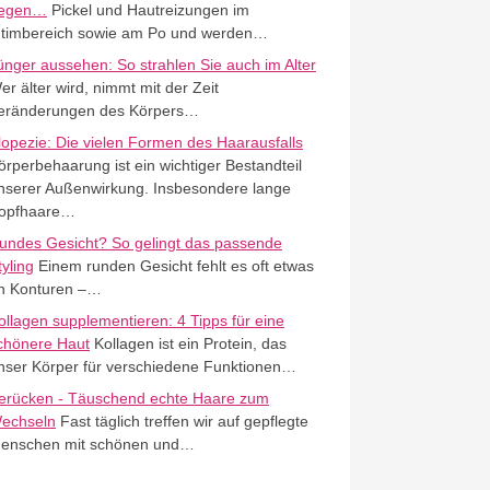
egen…
Pickel und Hautreizungen im
ntimbereich sowie am Po und werden…
ünger aussehen: So strahlen Sie auch im Alter
er älter wird, nimmt mit der Zeit
eränderungen des Körpers…
lopezie: Die vielen Formen des Haarausfalls
örperbehaarung ist ein wichtiger Bestandteil
nserer Außenwirkung. Insbesondere lange
opfhaare…
undes Gesicht? So gelingt das passende
tyling
Einem runden Gesicht fehlt es oft etwas
n Konturen –…
ollagen supplementieren: 4 Tipps für eine
chönere Haut
Kollagen ist ein Protein, das
nser Körper für verschiedene Funktionen…
erücken - Täuschend echte Haare zum
echseln
Fast täglich treffen wir auf gepflegte
enschen mit schönen und…