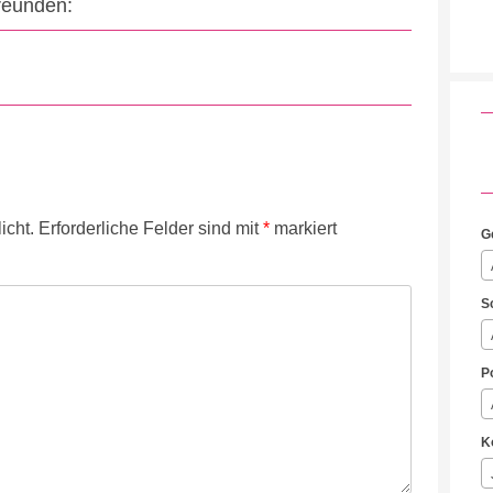
Freunden:
icht.
Erforderliche Felder sind mit
*
markiert
G
S
P
K