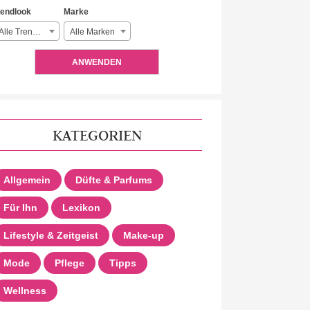
rendlook
Marke
Alle Trendlooks
Alle Marken
ANWENDEN
KATEGORIEN
Allgemein
Düfte & Parfums
Für Ihn
Lexikon
Lifestyle & Zeitgeist
Make-up
Mode
Pflege
Tipps
Wellness