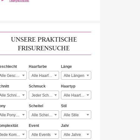
UNSERE PRAKTISCHE
FRISURENSUCHE
eschlecht
Haarfarbe
Länge
Alle Geschlechter
Alle Haarfarben
Alle Längen
chnitt
Schmuck
Haartyp
Alle Schnitte
Jeder Schmuck
Alle Haartypen
ony
Scheitel
Stil
Alle Ponyarten
Alle Scheitelarten
Alle Stile
omplexität
Event
Jahr
Jede Komplexität
Alle Events
Alle Jahre