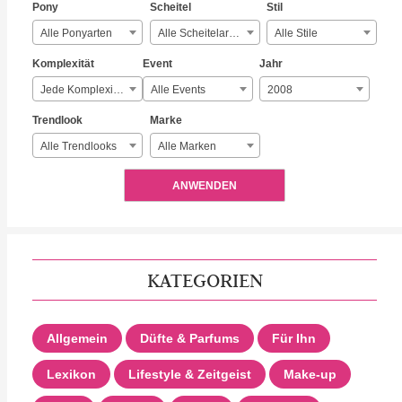
Pony
Scheitel
Stil
Alle Ponyarten
Alle Scheitelarten
Alle Stile
Komplexität
Event
Jahr
Jede Komplexität
Alle Events
2008
Trendlook
Marke
Alle Trendlooks
Alle Marken
ANWENDEN
KATEGORIEN
Allgemein
Düfte & Parfums
Für Ihn
Lexikon
Lifestyle & Zeitgeist
Make-up