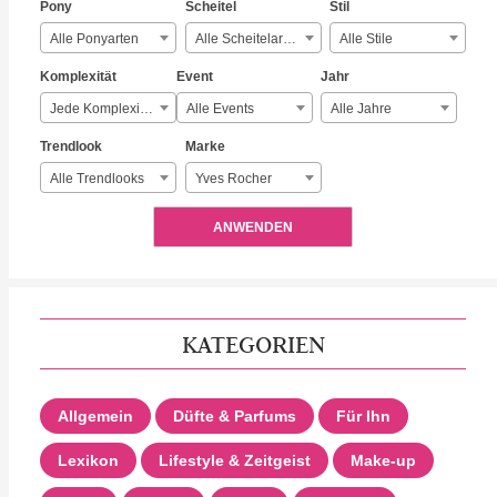
Pony
Scheitel
Stil
Alle Ponyarten
Alle Scheitelarten
Alle Stile
Komplexität
Event
Jahr
Jede Komplexität
Alle Events
Alle Jahre
Trendlook
Marke
Alle Trendlooks
Yves Rocher
ANWENDEN
KATEGORIEN
Allgemein
Düfte & Parfums
Für Ihn
Lexikon
Lifestyle & Zeitgeist
Make-up