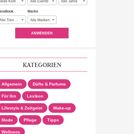
Jede Komplexität
Alle Events
Alle Jahre
rendlook
Marke
Alle Trendlooks
Alle Marken
ANWENDEN
KATEGORIEN
Allgemein
Düfte & Parfums
Für Ihn
Lexikon
Lifestyle & Zeitgeist
Make-up
Mode
Pflege
Tipps
Wellness