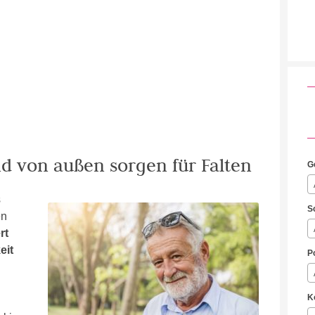
nd von außen sorgen für Falten
G
s
S
en
rt
eit
P
K