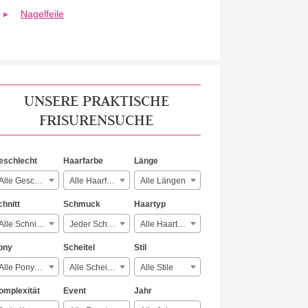
Nagelfeile
UNSERE PRAKTISCHE
FRISURENSUCHE
eschlecht
Haarfarbe
Länge
Alle Geschlechter
Alle Haarfarben
Alle Längen
chnitt
Schmuck
Haartyp
Alle Schnitte
Jeder Schmuck
Alle Haartypen
ony
Scheitel
Stil
Alle Ponyarten
Alle Scheitelarten
Alle Stile
omplexität
Event
Jahr