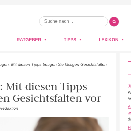
RATGEBER
TIPPS
LEXIKON
ugen: Mit diesen Tipps beugen Sie lästigen Gesichtsfalten
: Mit diesen Tipps
J
W
en Gesichtsfalten vor
V
A
 Redaktion
w
d
H