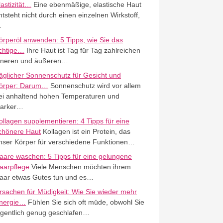
lastizität…
Eine ebenmäßige, elastische Haut
ntsteht nicht durch einen einzelnen Wirkstoff,
…
örperöl anwenden: 5 Tipps, wie Sie das
ichtige…
Ihre Haut ist Tag für Tag zahlreichen
nneren und äußeren…
äglicher Sonnenschutz für Gesicht und
örper: Darum…
Sonnenschutz wird vor allem
ei anhaltend hohen Temperaturen und
tarker…
ollagen supplementieren: 4 Tipps für eine
chönere Haut
Kollagen ist ein Protein, das
nser Körper für verschiedene Funktionen…
aare waschen: 5 Tipps für eine gelungene
aarpflege
Viele Menschen möchten ihrem
aar etwas Gutes tun und es…
rsachen für Müdigkeit: Wie Sie wieder mehr
nergie…
Fühlen Sie sich oft müde, obwohl Sie
igentlich genug geschlafen…