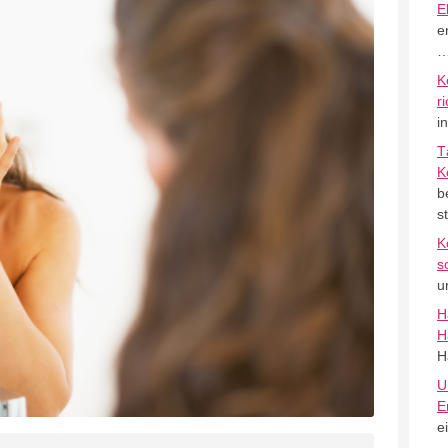
E
e
K
r
i
T
K
b
s
K
s
u
H
H
H
U
E
e