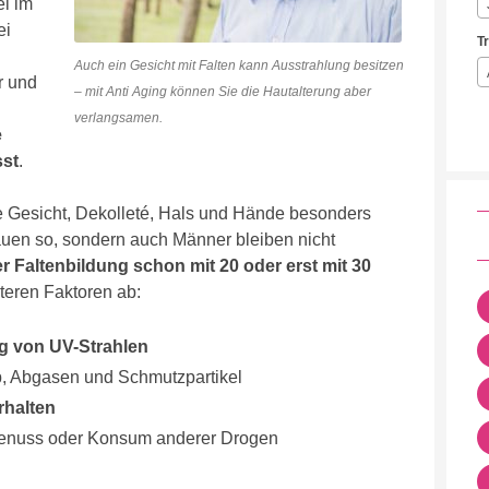
el im
ei
T
Auch ein Gesicht mit Falten kann Ausstrahlung besitzen
r und
– mit Anti Aging können Sie die Hautalterung aber
verlangsamen.
e
sst
.
e Gesicht, Dekolleté, Hals und Hände besonders
rauen so, sondern auch Männer bleiben nicht
r Faltenbildung schon mit 20 oder erst mit 30
iteren Faktoren ab:
g von UV-Strahlen
b, Abgasen und Schmutzpartikel
rhalten
genuss oder Konsum anderer Drogen