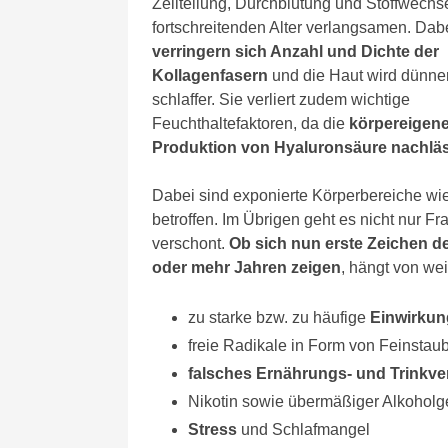
Zellteilung, Durchblutung und Stoffwechs
fortschreitenden Alter verlangsamen. Dab
verringern sich Anzahl und Dichte der
Kollagenfasern
und die Haut wird dünne
schlaffer. Sie verliert zudem wichtige
Feuchthaltefaktoren, da die
körpereigen
Produktion von Hyaluronsäure nachlä
Dabei sind exponierte Körperbereiche wi
betroffen. Im Übrigen geht es nicht nur F
verschont.
Ob sich nun erste Zeichen de
oder mehr Jahren zeigen
, hängt von we
zu starke bzw. zu häufige
Einwirkun
freie Radikale in Form von Feinstau
falsches Ernährungs- und Trinkve
Nikotin sowie übermäßiger Alkohol
Stress
und Schlafmangel