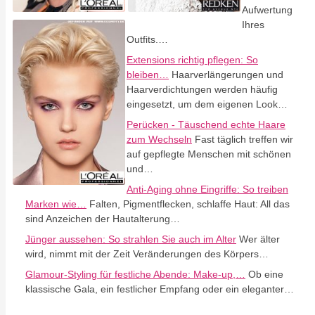
Aufwertung
Ihres
Outfits.…
Extensions richtig pflegen: So
bleiben…
Haarverlängerungen und
Haarverdichtungen werden häufig
eingesetzt, um dem eigenen Look…
Perücken - Täuschend echte Haare
zum Wechseln
Fast täglich treffen wir
auf gepflegte Menschen mit schönen
und…
Anti-Aging ohne Eingriffe: So treiben
Marken wie…
Falten, Pigmentflecken, schlaffe Haut: All das
sind Anzeichen der Hautalterung…
Jünger aussehen: So strahlen Sie auch im Alter
Wer älter
wird, nimmt mit der Zeit Veränderungen des Körpers…
Glamour-Styling für festliche Abende: Make-up,…
Ob eine
klassische Gala, ein festlicher Empfang oder ein eleganter…