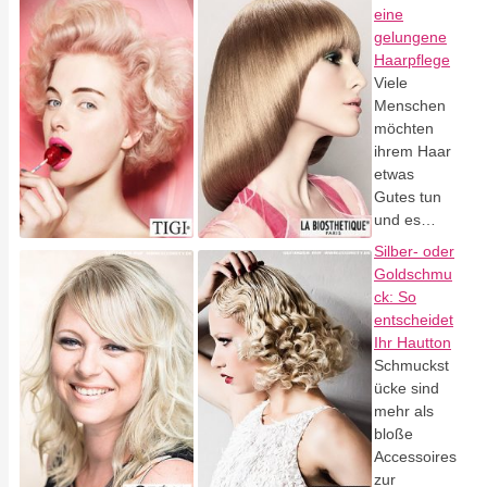
eine
gelungene
Haarpflege
Viele
Menschen
möchten
ihrem Haar
etwas
Gutes tun
und es…
Silber- oder
Goldschmu
ck: So
entscheidet
Ihr Hautton
Schmuckst
ücke sind
mehr als
bloße
Accessoires
zur