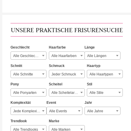
UNSERE PRAKTISCHE FRISURENSUCHE
Geschlecht
Haarfarbe
Länge
Alle Geschlechter
Alle Haarfarben
Alle Längen
Schnitt
Schmuck
Haartyp
Alle Schnitte
Jeder Schmuck
Alle Haartypen
Pony
Scheitel
Stil
Alle Ponyarten
Alle Scheitelarten
Alle Stile
Komplexität
Event
Jahr
Jede Komplexität
Alle Events
Alle Jahre
Trendlook
Marke
Alle Trendlooks
Alle Marken