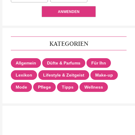
ANWENDEN
KATEGORIEN
Allgemein
Düfte & Parfums
Für Ihn
Lexikon
Lifestyle & Zeitgeist
Make-up
Mode
Pflege
Tipps
Wellness