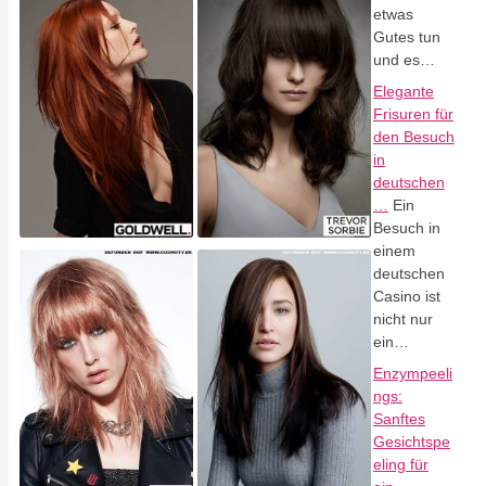
etwas
Gutes tun
und es…
Elegante
Frisuren für
den Besuch
in
deutschen
…
Ein
Besuch in
einem
deutschen
Casino ist
nicht nur
ein…
Enzympeeli
ngs:
Sanftes
Gesichtspe
eling für