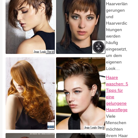
Haarverlän
gerungen
und
Haarverdic
htungen
werden
häufig
eingesetzt,
um dem
eigenen
Look…
Haare
waschen: 5
Tipps für
eine
gelungene
Haarpflege
Viele
Menschen
möchten
ihrem Haar