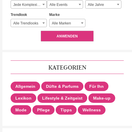
Jede Komplexität
Alle Events
Alle Jahre
Trendlook
Marke
Alle Trendlooks
Alle Marken
ANWENDEN
KATEGORIEN
Allgemein
Düfte & Parfums
Für Ihn
Lexikon
Lifestyle & Zeitgeist
Make-up
Mode
Pflege
Tipps
Wellness