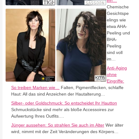
ein…
Chemische
Gesichtspe
elings wie
etwa AHA-
Peeling und
BHA-
Peeling
sind voll
im…
Anti-Aging
ohne
Eingriffe:
So treiben Marken wie…
Falten, Pigmentflecken, schlaffe
Haut: All das sind Anzeichen der Hautalterung…
Silber- oder Goldschmuck: So entscheidet Ihr Hautton
Schmuckstücke sind mehr als bloße Accessoires zur
Aufwertung Ihres Outfits.…
Jünger aussehen: So strahlen Sie auch im Alter
Wer älter
wird, nimmt mit der Zeit Veränderungen des Körpers…