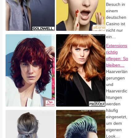
Besuch in
einem
deutschen
Casino ist
nicht nur
ein…
Extensions
richtig
pflegen: So
bleiben…
Haarverlän
gerungen
und
Haarverdic
htungen
werden
häufig
eingesetzt,
um dem
eigenen
Look…