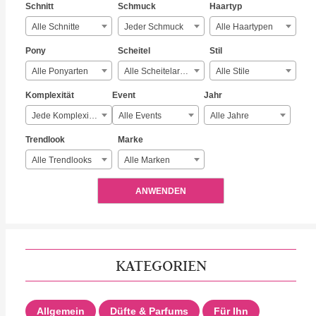
Schnitt
Schmuck
Haartyp
Alle Schnitte
Jeder Schmuck
Alle Haartypen
Pony
Scheitel
Stil
Alle Ponyarten
Alle Scheitelarten
Alle Stile
Komplexität
Event
Jahr
Jede Komplexität
Alle Events
Alle Jahre
Trendlook
Marke
Alle Trendlooks
Alle Marken
ANWENDEN
KATEGORIEN
Allgemein
Düfte & Parfums
Für Ihn