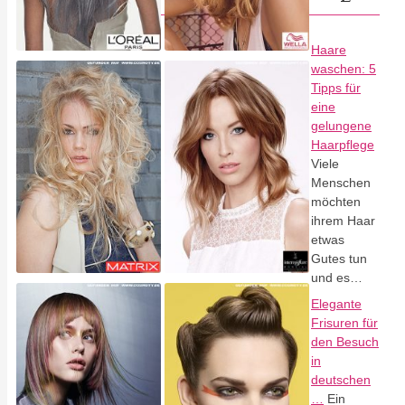
Haare
waschen: 5
Tipps für
eine
gelungene
Haarpflege
Viele
Menschen
möchten
ihrem Haar
etwas
Gutes tun
und es…
Elegante
Frisuren für
den Besuch
in
deutschen
…
Ein