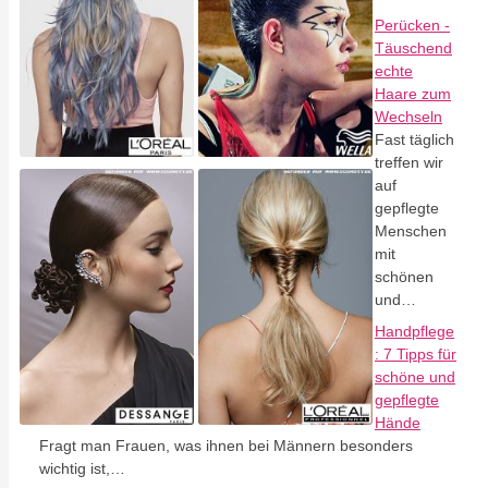
Perücken -
Täuschend
echte
Haare zum
Wechseln
Fast täglich
treffen wir
auf
gepflegte
Menschen
mit
schönen
und…
Handpflege
: 7 Tipps für
schöne und
gepflegte
Hände
Fragt man Frauen, was ihnen bei Männern besonders
wichtig ist,…