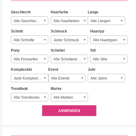
Geschlecht
Haarfarbe
Länge
Alle Geschlechter
Alle Haarfarben
Alle Längen
Schnitt
Schmuck
Haartyp
Alle Schnitte
Jeder Schmuck
Alle Haartypen
Pony
Scheitel
Stil
Alle Ponyarten
Alle Scheitelarten
Alle Stile
Komplexität
Event
Jahr
Jede Komplexität
Alle Events
Alle Jahre
Trendlook
Marke
Alle Trendlooks
Alle Marken
ANWENDEN