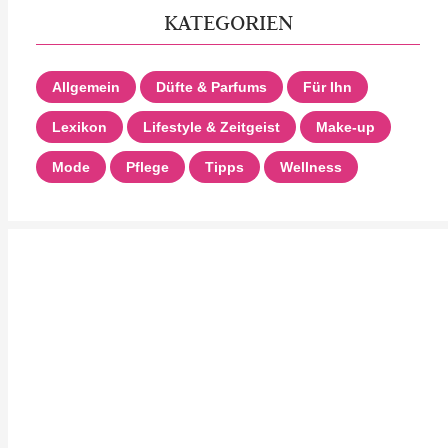
KATEGORIEN
Allgemein
Düfte & Parfums
Für Ihn
Lexikon
Lifestyle & Zeitgeist
Make-up
Mode
Pflege
Tipps
Wellness