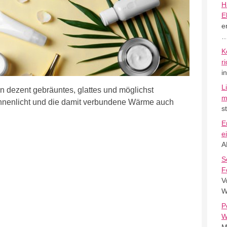
H
E
e
K
r
i
L
n dezent gebräuntes, glattes und möglichst
m
Sonnenlicht und die damit verbundene Wärme auch
s
E
e
A
S
F
V
W
P
W