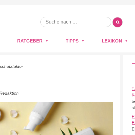
RATGEBER
TIPPS
LEXIKON
tschutzfaktor
T
 Redaktion
K
b
s
P
E
E