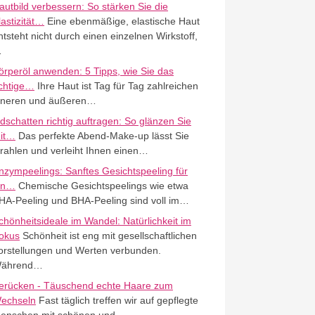
autbild verbessern: So stärken Sie die
lastizität…
Eine ebenmäßige, elastische Haut
ntsteht nicht durch einen einzelnen Wirkstoff,
…
örperöl anwenden: 5 Tipps, wie Sie das
ichtige…
Ihre Haut ist Tag für Tag zahlreichen
nneren und äußeren…
idschatten richtig auftragen: So glänzen Sie
it…
Das perfekte Abend-Make-up lässt Sie
trahlen und verleiht Ihnen einen…
nzympeelings: Sanftes Gesichtspeeling für
in…
Chemische Gesichtspeelings wie etwa
HA-Peeling und BHA-Peeling sind voll im…
chönheitsideale im Wandel: Natürlichkeit im
okus
Schönheit ist eng mit gesellschaftlichen
orstellungen und Werten verbunden.
ährend…
erücken - Täuschend echte Haare zum
echseln
Fast täglich treffen wir auf gepflegte