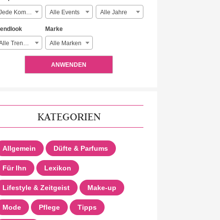
Jede Komplexität
Alle Events
Alle Jahre
rendlook
Marke
Alle Trendlooks
Alle Marken
ANWENDEN
KATEGORIEN
Allgemein
Düfte & Parfums
Für Ihn
Lexikon
Lifestyle & Zeitgeist
Make-up
Mode
Pflege
Tipps