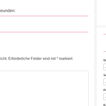
Freunden:
icht.
Erforderliche Felder sind mit
*
markiert
G
S
P
K