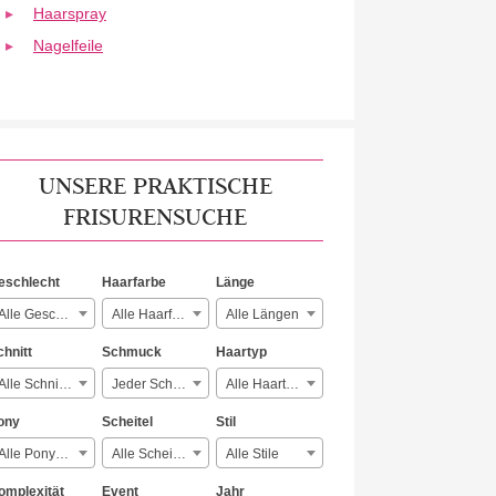
Haarspray
Nagelfeile
UNSERE PRAKTISCHE
FRISURENSUCHE
eschlecht
Haarfarbe
Länge
Alle Geschlechter
Alle Haarfarben
Alle Längen
chnitt
Schmuck
Haartyp
Alle Schnitte
Jeder Schmuck
Alle Haartypen
ony
Scheitel
Stil
Alle Ponyarten
Alle Scheitelarten
Alle Stile
omplexität
Event
Jahr