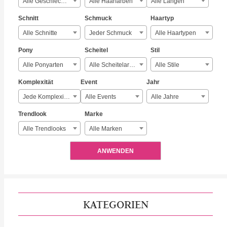
Alle Geschlechter
Alle Haarfarben
Alle Längen
Schnitt
Schmuck
Haartyp
Alle Schnitte
Jeder Schmuck
Alle Haartypen
Pony
Scheitel
Stil
Alle Ponyarten
Alle Scheitelarten
Alle Stile
Komplexität
Event
Jahr
Jede Komplexität
Alle Events
Alle Jahre
Trendlook
Marke
Alle Trendlooks
Alle Marken
ANWENDEN
KATEGORIEN