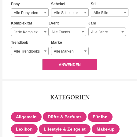
Pony
Scheitel
Stil
Alle Ponyarten
Alle Scheitelarten
Alle Stile
Komplexität
Event
Jahr
Jede Komplexität
Alle Events
Alle Jahre
Trendlook
Marke
Alle Trendlooks
Alle Marken
ANWENDEN
KATEGORIEN
Allgemein
Düfte & Parfums
Für Ihn
Lexikon
Lifestyle & Zeitgeist
Make-up