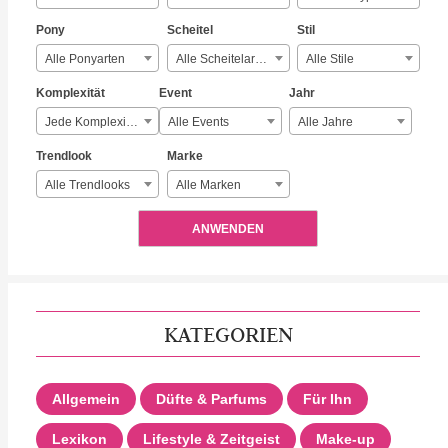
Pony
Scheitel
Stil
Alle Ponyarten
Alle Scheitelarten
Alle Stile
Komplexität
Event
Jahr
Jede Komplexität
Alle Events
Alle Jahre
Trendlook
Marke
Alle Trendlooks
Alle Marken
ANWENDEN
KATEGORIEN
Allgemein
Düfte & Parfums
Für Ihn
Lexikon
Lifestyle & Zeitgeist
Make-up