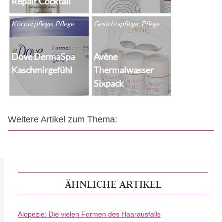
Repair Cocktail
Körperpflege, Pflege
Gesichtspflege, Pflege
Dove DermaSpa
Avène
Kaschmirgefühl
Thermalwasser
Sixpack
Weitere Artikel zum Thema:
ÄHNLICHE ARTIKEL
Alopezie: Die vielen Formen des Haarausfalls