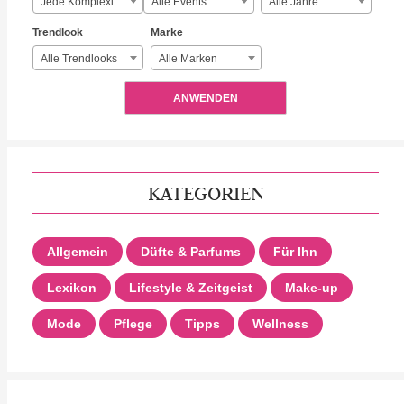
Jede Komplexität
Alle Events
Alle Jahre
Trendlook
Marke
Alle Trendlooks
Alle Marken
ANWENDEN
KATEGORIEN
Allgemein
Düfte & Parfums
Für Ihn
Lexikon
Lifestyle & Zeitgeist
Make-up
Mode
Pflege
Tipps
Wellness