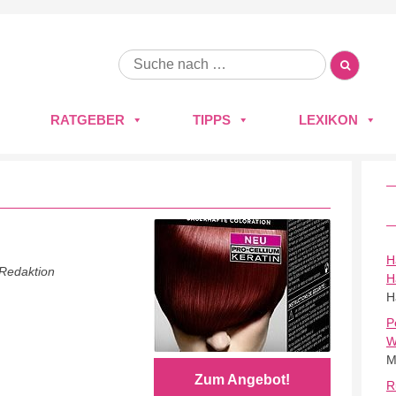
RATGEBER
TIPPS
LEXIKON
H
 Redaktion
H
H
P
W
M
Zum Angebot!
R