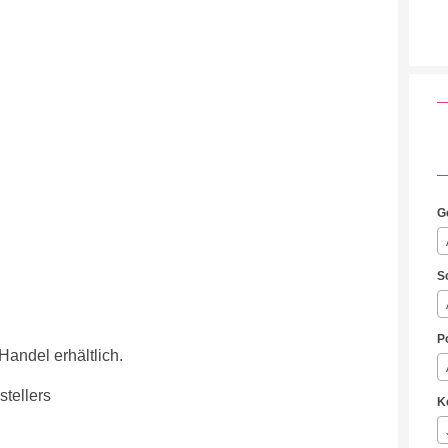
G
S
P
Handel erhältlich.
tellers
K