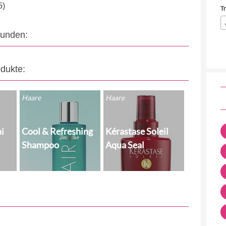
5)
T
eunden:
odukte:
Haare
Haare
ni
Cool & Refreshing
Kérastase Soleil
Shampoo
Aqua Seal