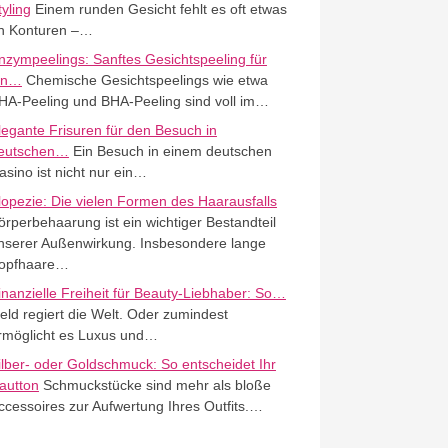
tyling
Einem runden Gesicht fehlt es oft etwas
n Konturen –…
nzympeelings: Sanftes Gesichtspeeling für
in…
Chemische Gesichtspeelings wie etwa
HA-Peeling und BHA-Peeling sind voll im…
legante Frisuren für den Besuch in
eutschen…
Ein Besuch in einem deutschen
asino ist nicht nur ein…
lopezie: Die vielen Formen des Haarausfalls
örperbehaarung ist ein wichtiger Bestandteil
nserer Außenwirkung. Insbesondere lange
opfhaare…
inanzielle Freiheit für Beauty-Liebhaber: So…
eld regiert die Welt. Oder zumindest
rmöglicht es Luxus und…
ilber- oder Goldschmuck: So entscheidet Ihr
autton
Schmuckstücke sind mehr als bloße
ccessoires zur Aufwertung Ihres Outfits.…