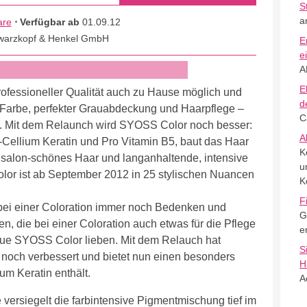
S
a
are
⋅ Verfügbar ab
01.09.12
warzkopf & Henkel GmbH
E
e
A
E
fessioneller Qualität auch zu Hause möglich und
d
 Farbe, perfekter Grauabdeckung und Haarpflege –
C
n. Mit dem Relaunch wird SYOSS Color noch besser:
A
Cellium Keratin und Pro Vitamin B5, baut das Haar
K
r salon-schönes Haar und langanhaltende, intensive
u
or ist ab September 2012 in 25 stylischen Nuancen
K
F
bei einer Coloration immer noch Bedenken und
G
n, die bei einer Coloration auch etwas für die Pflege
e
eue SYOSS Color lieben. Mit dem Relauch hat
S
noch verbessert und bietet nun einen besonders
H
um Keratin enthält.
A
versiegelt die farbintensive Pigmentmischung tief im