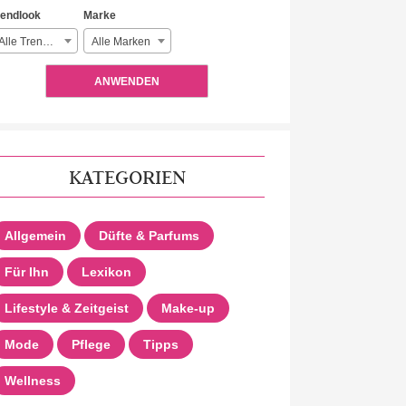
rendlook
Marke
Alle Trendlooks
Alle Marken
ANWENDEN
KATEGORIEN
Allgemein
Düfte & Parfums
Für Ihn
Lexikon
Lifestyle & Zeitgeist
Make-up
Mode
Pflege
Tipps
Wellness