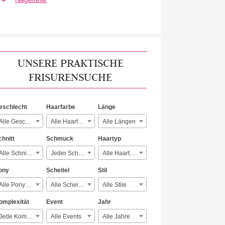
UNSERE PRAKTISCHE
FRISURENSUCHE
eschlecht
Haarfarbe
Länge
Alle Geschlechter
Alle Haarfarben
Alle Längen
chnitt
Schmuck
Haartyp
Alle Schnitte
Jeder Schmuck
Alle Haartypen
ony
Scheitel
Stil
Alle Ponyarten
Alle Scheitelarten
Alle Stile
omplexität
Event
Jahr
Jede Komplexität
Alle Events
Alle Jahre