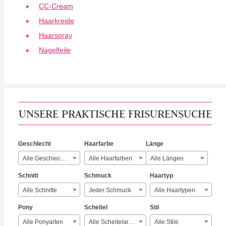
CC-Cream
Haarkreide
Haarspray
Nagelfeile
UNSERE PRAKTISCHE FRISURENSUCHE
Geschlecht
Haarfarbe
Länge
Alle Geschlechter
Alle Haarfarben
Alle Längen
Schnitt
Schmuck
Haartyp
Alle Schnitte
Jeder Schmuck
Alle Haartypen
Pony
Scheitel
Stil
Alle Ponyarten
Alle Scheitelarten
Alle Stile