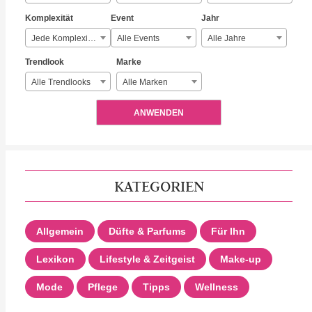
Komplexität
Event
Jahr
Jede Komplexität
Alle Events
Alle Jahre
Trendlook
Marke
Alle Trendlooks
Alle Marken
ANWENDEN
KATEGORIEN
Allgemein
Düfte & Parfums
Für Ihn
Lexikon
Lifestyle & Zeitgeist
Make-up
Mode
Pflege
Tipps
Wellness