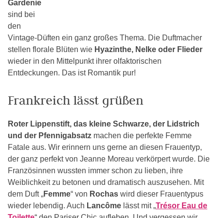
Gardenie
sind bei
den
Vintage-Düften ein ganz großes Thema. Die Duftmacher
stellen florale Blüten wie
Hyazinthe, Nelke oder Flieder
wieder in den Mittelpunkt ihrer olfaktorischen
Entdeckungen. Das ist Romantik pur!
Frankreich lässt grüßen
Roter Lippenstift, das kleine Schwarze, der Lidstrich
und der Pfennigabsatz
machen die perfekte Femme
Fatale aus. Wir erinnern uns gerne an diesen Frauentyp,
der ganz perfekt von Jeanne Moreau verkörpert wurde. Die
Französinnen wussten immer schon zu lieben, ihre
Weiblichkeit zu betonen und dramatisch auszusehen. Mit
dem Duft „
Femme
“ von
Rochas
wird dieser Frauentypus
wieder lebendig. Auch
Lancôme
lässt mit „
Trésor Eau de
Toilette
“ den Pariser Chic aufleben. Und vergessen wir