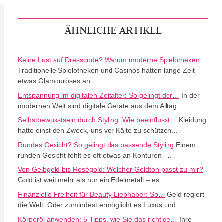
ÄHNLICHE ARTIKEL
Keine Lust auf Dresscode? Warum moderne Spielotheken…
Traditionelle Spielotheken und Casinos hatten lange Zeit
etwas Glamouröses an…
Entspannung im digitalen Zeitalter: So gelingt der…
In der
modernen Welt sind digitale Geräte aus dem Alltag…
Selbstbewusstsein durch Styling: Wie beeinflusst…
Kleidung
hatte einst den Zweck, uns vor Kälte zu schützen.…
Rundes Gesicht? So gelingt das passende Styling
Einem
runden Gesicht fehlt es oft etwas an Konturen –…
Von Gelbgold bis Roségold: Welcher Goldton passt zu mir?
Gold ist weit mehr als nur ein Edelmetall – es…
Finanzielle Freiheit für Beauty-Liebhaber: So…
Geld regiert
die Welt. Oder zumindest ermöglicht es Luxus und…
Körperöl anwenden: 5 Tipps, wie Sie das richtige…
Ihre