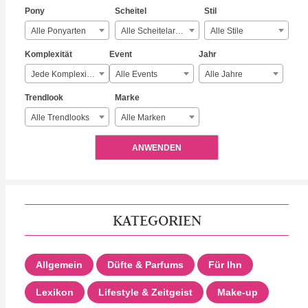
Pony
Scheitel
Stil
Alle Ponyarten
Alle Scheitelarten
Alle Stile
Komplexität
Event
Jahr
Jede Komplexität
Alle Events
Alle Jahre
Trendlook
Marke
Alle Trendlooks
Alle Marken
ANWENDEN
KATEGORIEN
Allgemein
Düfte & Parfums
Für Ihn
Lexikon
Lifestyle & Zeitgeist
Make-up