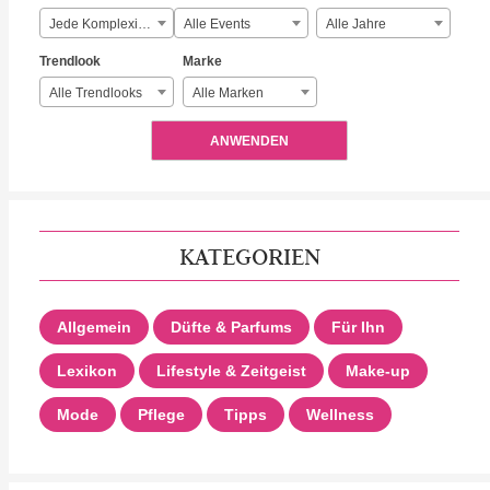
Jede Komplexität
Alle Events
Alle Jahre
Trendlook
Marke
Alle Trendlooks
Alle Marken
ANWENDEN
KATEGORIEN
Allgemein
Düfte & Parfums
Für Ihn
Lexikon
Lifestyle & Zeitgeist
Make-up
Mode
Pflege
Tipps
Wellness