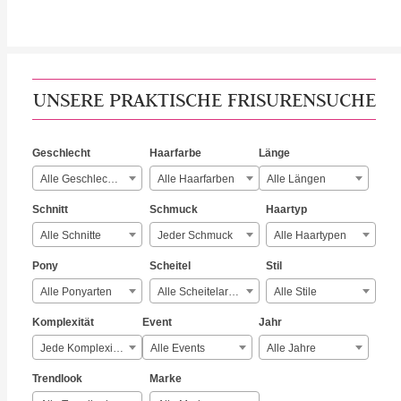
UNSERE PRAKTISCHE FRISURENSUCHE
Geschlecht
Haarfarbe
Länge
Alle Geschlechter
Alle Haarfarben
Alle Längen
Schnitt
Schmuck
Haartyp
Alle Schnitte
Jeder Schmuck
Alle Haartypen
Pony
Scheitel
Stil
Alle Ponyarten
Alle Scheitelarten
Alle Stile
Komplexität
Event
Jahr
Jede Komplexität
Alle Events
Alle Jahre
Trendlook
Marke