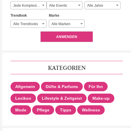
Jede Komplexität
Alle Events
Alle Jahre
Trendlook
Marke
Alle Trendlooks
Alle Marken
ANWENDEN
KATEGORIEN
Allgemein
Düfte & Parfums
Für Ihn
Lexikon
Lifestyle & Zeitgeist
Make-up
Mode
Pflege
Tipps
Wellness