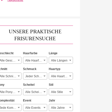
UNSERE PRAKTISCHE
FRISURENSUCHE
eschlecht
Haarfarbe
Länge
Alle Geschlechter
Alle Haarfarben
Alle Längen
chnitt
Schmuck
Haartyp
Alle Schnitte
Jeder Schmuck
Alle Haartypen
ony
Scheitel
Stil
Alle Ponyarten
Alle Scheitelarten
Alle Stile
omplexität
Event
Jahr
Jede Komplexität
Alle Events
Alle Jahre