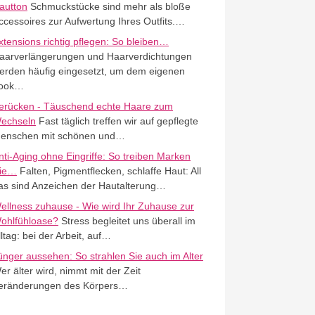
autton
Schmuckstücke sind mehr als bloße
ccessoires zur Aufwertung Ihres Outfits.…
xtensions richtig pflegen: So bleiben…
aarverlängerungen und Haarverdichtungen
erden häufig eingesetzt, um dem eigenen
ook…
erücken - Täuschend echte Haare zum
echseln
Fast täglich treffen wir auf gepflegte
enschen mit schönen und…
nti-Aging ohne Eingriffe: So treiben Marken
ie…
Falten, Pigmentflecken, schlaffe Haut: All
as sind Anzeichen der Hautalterung…
ellness zuhause - Wie wird Ihr Zuhause zur
ohlfühloase?
Stress begleitet uns überall im
lltag: bei der Arbeit, auf…
ünger aussehen: So strahlen Sie auch im Alter
er älter wird, nimmt mit der Zeit
eränderungen des Körpers…