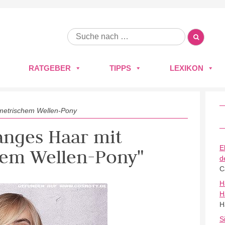
RATGEBER
TIPPS
LEXIKON
metrischem Wellen-Pony
Langes Haar mit
E
hem Wellen-Pony"
d
C
H
H
H
S