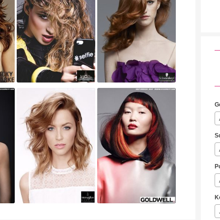
G
S
P
K