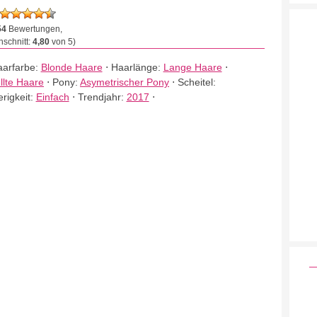
54
Bewertungen,
schnitt:
4,80
von 5)
arfarbe:
Blonde Haare
⋅
Haarlänge:
Lange Haare
⋅
lte Haare
⋅
Pony:
Asymetrischer Pony
⋅
Scheitel:
rigkeit:
Einfach
⋅
Trendjahr:
2017
⋅