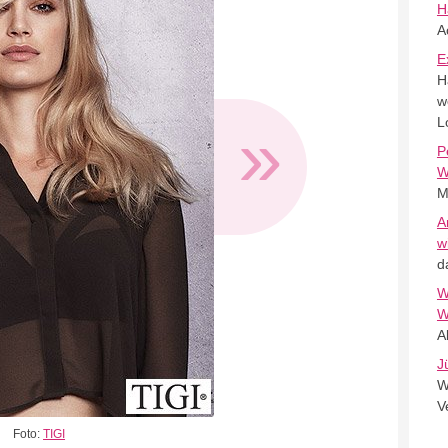
H
A
E
H
w
»
L
P
W
M
A
w
d
W
W
A
J
W
V
Foto:
TIGI