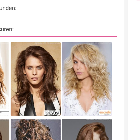
eunden:
suren: