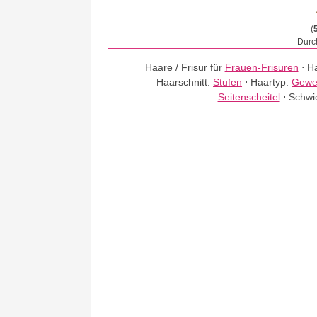
(
Durch
Haare / Frisur für
Frauen-Frisuren
⋅
Ha
Haarschnitt:
Stufen
⋅
Haartyp:
Gewel
Seitenscheitel
⋅
Schwie