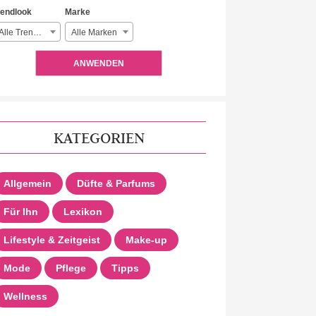
rendlook
Marke
Alle Trendlooks
Alle Marken
ANWENDEN
KATEGORIEN
Allgemein
Düfte & Parfums
Für Ihn
Lexikon
Lifestyle & Zeitgeist
Make-up
Mode
Pflege
Tipps
Wellness