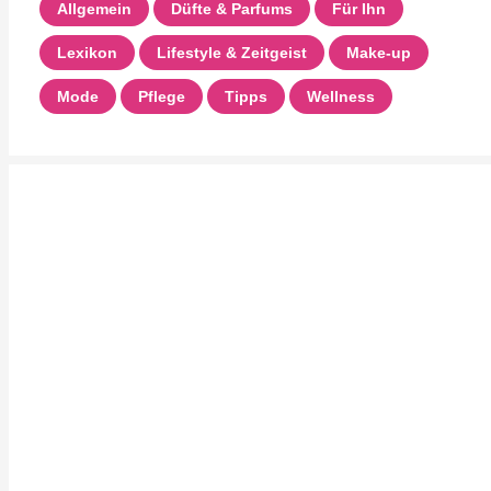
Allgemein
Düfte & Parfums
Für Ihn
Lexikon
Lifestyle & Zeitgeist
Make-up
Mode
Pflege
Tipps
Wellness