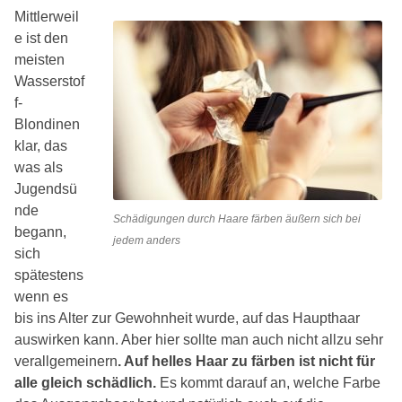
Mittlerweil
e ist den
meisten
Wasserstof
f-
Blondinen
klar, das
was als
Jugendsü
nde
Schädigungen durch Haare färben äußern sich bei
begann,
jedem anders
sich
spätestens
wenn es
bis ins Alter zur Gewohnheit wurde, auf das Haupthaar
auswirken kann. Aber hier sollte man auch nicht allzu sehr
verallgemeinern
. Auf helles Haar zu färben ist nicht für
alle gleich schädlich.
Es kommt darauf an, welche Farbe