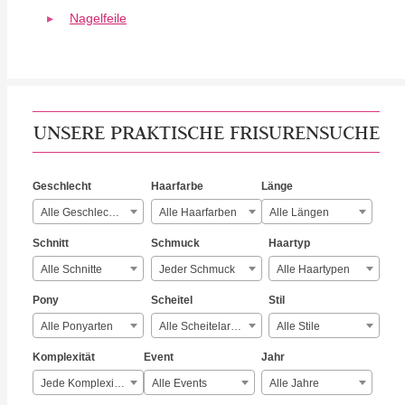
Nagelfeile
UNSERE PRAKTISCHE FRISURENSUCHE
Geschlecht
Haarfarbe
Länge
Alle Geschlechter
Alle Haarfarben
Alle Längen
Schnitt
Schmuck
Haartyp
Alle Schnitte
Jeder Schmuck
Alle Haartypen
Pony
Scheitel
Stil
Alle Ponyarten
Alle Scheitelarten
Alle Stile
Komplexität
Event
Jahr
Jede Komplexität
Alle Events
Alle Jahre