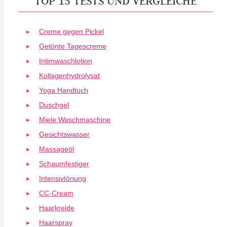
TOP 15 TESTS UND VERGLEICHE
Creme gegen Pickel
Getönte Tagescreme
Intimwaschlotion
Kollagenhydrolysat
Yoga Handtuch
Duschgel
Miele Waschmaschine
Gesichtswasser
Massageöl
Schaumfestiger
Intensivtönung
CC-Cream
Haarkreide
Haarspray