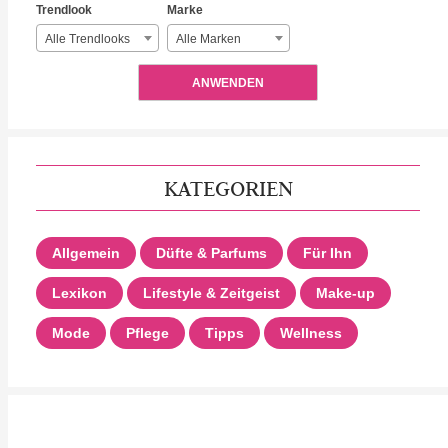
Trendlook
Marke
Alle Trendlooks
Alle Marken
ANWENDEN
KATEGORIEN
Allgemein
Düfte & Parfums
Für Ihn
Lexikon
Lifestyle & Zeitgeist
Make-up
Mode
Pflege
Tipps
Wellness