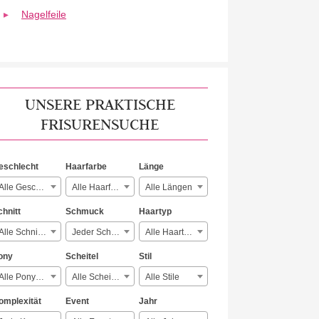
Nagelfeile
UNSERE PRAKTISCHE
FRISURENSUCHE
eschlecht
Haarfarbe
Länge
Alle Geschlechter
Alle Haarfarben
Alle Längen
chnitt
Schmuck
Haartyp
Alle Schnitte
Jeder Schmuck
Alle Haartypen
ony
Scheitel
Stil
Alle Ponyarten
Alle Scheitelarten
Alle Stile
omplexität
Event
Jahr