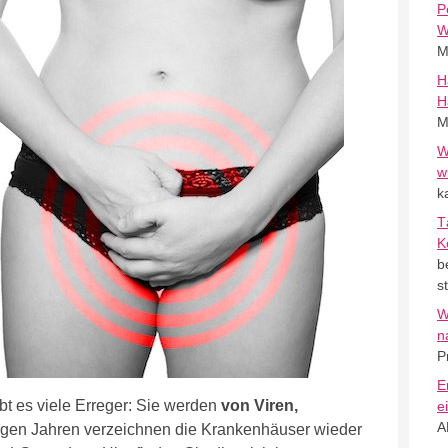
P
W
M
H
H
M
W
w
k
T
K
b
s
W
n
P
E
bt es viele Erreger: Sie werden
von Viren,
e
A
nigen Jahren verzeichnen die Krankenhäuser wieder