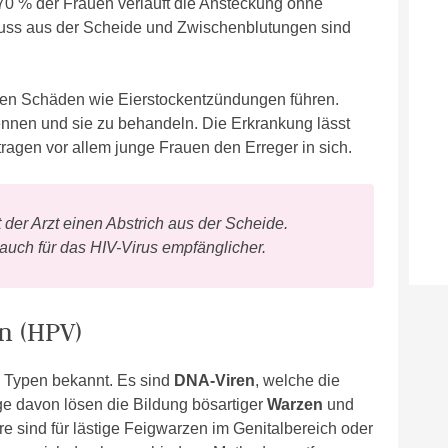
0 % der Frauen verläuft die Ansteckung ohne
uss aus der Scheide und Zwischenblutungen sind
tigen Schäden wie Eierstockentzündungen führen.
kennen und sie zu behandeln. Die Erkrankung lässt
 tragen
vor allem junge Frauen
den Erreger in sich.
der Arzt einen Abstrich aus der Scheide.
uch für das HIV-Virus empfänglicher.
n (HPV)
0 Typen bekannt. Es sind
DNA-Viren
, welche die
ge davon lösen die Bildung bösartiger
Warzen
und
e sind für lästige Feigwarzen im Genitalbereich oder