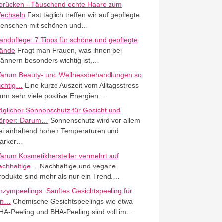
erücken - Täuschend echte Haare zum
echseln
Fast täglich treffen wir auf gepflegte
enschen mit schönen und…
andpflege: 7 Tipps für schöne und gepflegte
ände
Fragt man Frauen, was ihnen bei
ännern besonders wichtig ist,…
arum Beauty- und Wellnessbehandlungen so
ichtig…
Eine kurze Auszeit vom Alltagsstress
ann sehr viele positive Energien…
äglicher Sonnenschutz für Gesicht und
örper: Darum…
Sonnenschutz wird vor allem
ei anhaltend hohen Temperaturen und
tarker…
arum Kosmetikhersteller vermehrt auf
achhaltige…
Nachhaltige und vegane
rodukte sind mehr als nur ein Trend.…
nzympeelings: Sanftes Gesichtspeeling für
in…
Chemische Gesichtspeelings wie etwa
HA-Peeling und BHA-Peeling sind voll im…