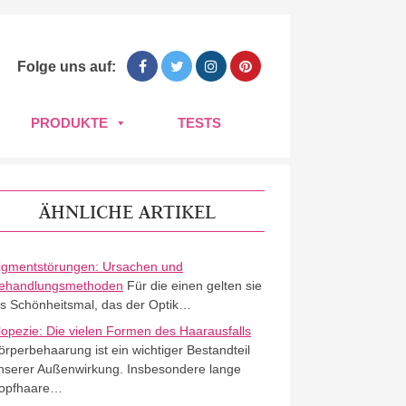
Folge uns auf:
PRODUKTE
TESTS
ÄHNLICHE ARTIKEL
igmentstörungen: Ursachen und
ehandlungsmethoden
Für die einen gelten sie
ls Schönheitsmal, das der Optik…
lopezie: Die vielen Formen des Haarausfalls
örperbehaarung ist ein wichtiger Bestandteil
nserer Außenwirkung. Insbesondere lange
opfhaare…