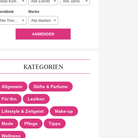
Jede Komplexität
Alle Events
Alle Jahre
rendlook
Marke
Alle Trendlooks
Alle Marken
ANWENDEN
KATEGORIEN
Allgemein
Düfte & Parfums
Für Ihn
Lexikon
Lifestyle & Zeitgeist
Make-up
Mode
Pflege
Tipps
Wellness