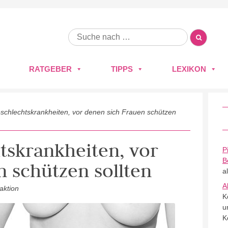
RATGEBER
TIPPS
LEXIKON
schlechtskrankheiten, vor denen sich Frauen schützen
tskrankheiten, vor
P
B
n schützen sollten
a
A
aktion
K
u
K