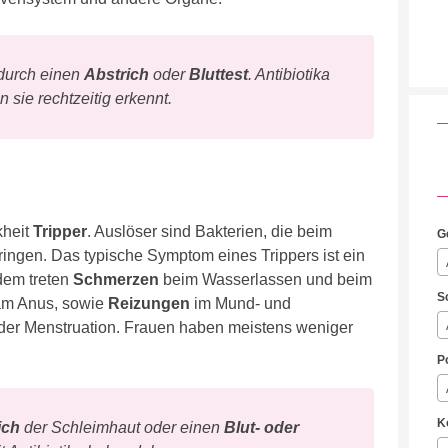
 durch einen
Abstrich
oder
Bluttest
. Antibiotika
 sie rechtzeitig erkennt.
kheit
Tripper
. Auslöser sind Bakterien, die beim
G
ingen. Das typische Symptom eines Trippers ist ein
dem treten
Schmerzen
beim Wasserlassen und beim
S
m Anus, sowie
Reizungen
im Mund- und
der Menstruation. Frauen haben meistens weniger
P
K
ich
der Schleimhaut oder einen
Blut- oder