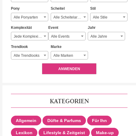
Pony
Scheitel
Stil
Alle Ponyarten
Alle Scheitelarten
Alle Stile
Komplexität
Event
Jahr
Jede Komplexität
Alle Events
Alle Jahre
Trendlook
Marke
Alle Trendlooks
Alle Marken
ANWENDEN
KATEGORIEN
Allgemein
Düfte & Parfums
Für Ihn
Lexikon
Lifestyle & Zeitgeist
Make-up