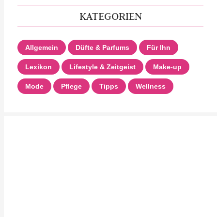
KATEGORIEN
Allgemein
Düfte & Parfums
Für Ihn
Lexikon
Lifestyle & Zeitgeist
Make-up
Mode
Pflege
Tipps
Wellness