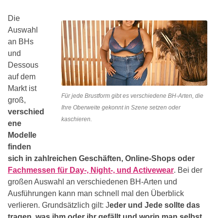
Die
Auswahl
an BHs
und
Dessous
auf dem
Markt ist
Für jede Brustform gibt es verschiedene BH-Arten, die
groß,
Ihre Oberweite gekonnt in Szene setzen oder
verschied
kaschieren.
ene
Modelle
finden
sich in zahlreichen Geschäften, Online-Shops oder
Fachmessen für Day-, Night-, und Activewear
. Bei der
großen Auswahl an verschiedenen BH-Arten und
Ausführungen kann man schnell mal den Überblick
verlieren. Grundsätzlich gilt: J
eder und Jede sollte das
tragen, was ihm oder ihr gefällt und worin man selbst