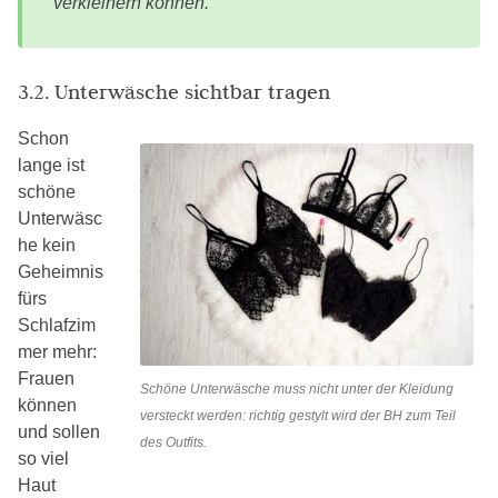
verkleinern können.
3.2. Unterwäsche sichtbar tragen
Schon
lange ist
schöne
Unterwäsc
he kein
Geheimnis
fürs
Schlafzim
mer mehr:
Frauen
Schöne Unterwäsche muss nicht unter der Kleidung
können
versteckt werden: richtig gestylt wird der BH zum Teil
und sollen
des Outfits.
so viel
Haut