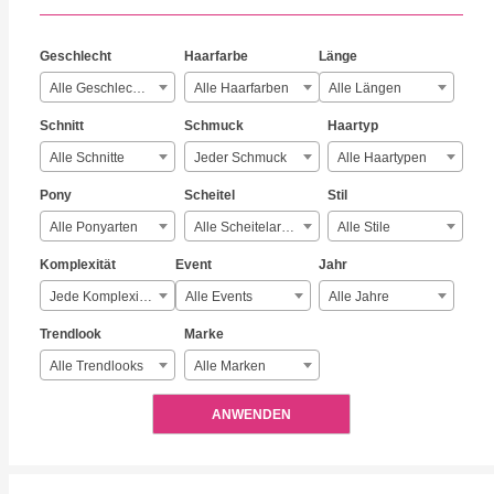
Geschlecht
Haarfarbe
Länge
Alle Geschlechter
Alle Haarfarben
Alle Längen
Schnitt
Schmuck
Haartyp
Alle Schnitte
Jeder Schmuck
Alle Haartypen
Pony
Scheitel
Stil
Alle Ponyarten
Alle Scheitelarten
Alle Stile
Komplexität
Event
Jahr
Jede Komplexität
Alle Events
Alle Jahre
Trendlook
Marke
Alle Trendlooks
Alle Marken
ANWENDEN